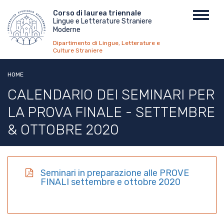
Salta
Menu
Corso di laurea triennale
Toggl
al
Lingue e Letterature Straniere
top
navig
contenuto
Moderne
principale
Dipartimento di Lingue, Letterature e
Culture Straniere
HOME
CALENDARIO DEI SEMINARI PER
LA PROVA FINALE - SETTEMBRE
& OTTOBRE 2020
Seminari in preparazione alle PROVE
FINALI settembre e ottobre 2020