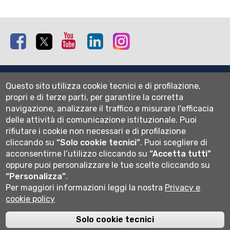
Facebook
Twitter
Youtube
Linkedin
Instagram
Mappa del sito
Questo sito utilizza cookie tecnici e di profilazione,
Normativa cookie
propri e di terze parti, per garantire la corretta
Informativa privacy
navigazione, analizzare il traffico e misurare l'efficacia
Cookie settings
delle attività di comunicazione istituzionale.
Puoi
rifiutare i cookie non necessari e di profilazione
Wi-fi
cliccando su
“Solo cookie tecnici”
.
Puoi scegliere di
Webmail
acconsentirne l’utilizzo cliccando su
“Accetta tutti”
oppure puoi personalizzare le tue scelte cliccando su
“Personalizza”
.
Per maggiori informazioni leggi la nostra
Privacy e
Università degli studi di Bergamo
cookie policy
via Salvecchio 19
24129 Bergamo
Cod. Fiscale 80004350163
Solo cookie tecnici
P.IVA 01612800167