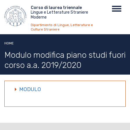
Salta
Menu
Corso di laurea triennale
Toggl
al
Lingue e Letterature Straniere
top
navig
contenuto
Moderne
principale
Dipartimento di Lingue, Letterature e
Culture Straniere
HOME
Modulo modifica piano studi fuori
corso a.a. 2019/2020
MODULO