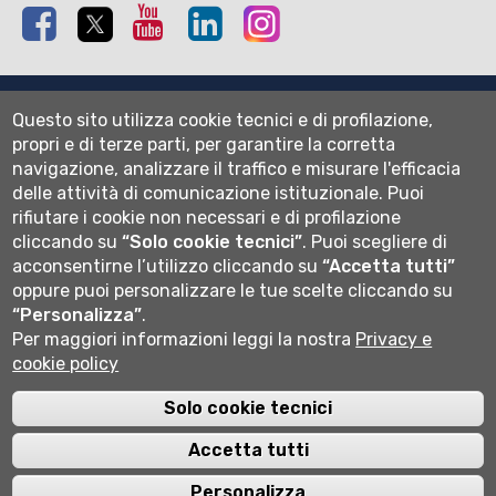
Facebook
Twitter
Youtube
Linkedin
Instagram
Mappa del sito
Questo sito utilizza cookie tecnici e di profilazione,
Normativa cookie
propri e di terze parti, per garantire la corretta
Informativa privacy
navigazione, analizzare il traffico e misurare l'efficacia
Cookie settings
delle attività di comunicazione istituzionale.
Puoi
rifiutare i cookie non necessari e di profilazione
Wi-fi
cliccando su
“Solo cookie tecnici”
.
Puoi scegliere di
Webmail
acconsentirne l’utilizzo cliccando su
“Accetta tutti”
oppure puoi personalizzare le tue scelte cliccando su
“Personalizza”
.
Per maggiori informazioni leggi la nostra
Privacy e
Università degli studi di Bergamo
cookie policy
via Salvecchio 19
24129 Bergamo
Cod. Fiscale 80004350163
Solo cookie tecnici
P.IVA 01612800167
Centralino 035 2052111
Accetta tutti
Personalizza